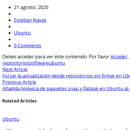
21 agosto, 2020
Esteban Navas
Ubuntu
0 Comments
Debes acceder para ver éste contenido. Por favor
Acceder
.
repositorios
software
ubuntu
Navegación
Next Article
Forzar la actualización desde repositorios sin firmar en U
de
Previous Article
entradas
Añadida limpieza de paquetes snap y flatpak en Ubuntu al 
Related Articles
Ubuntu