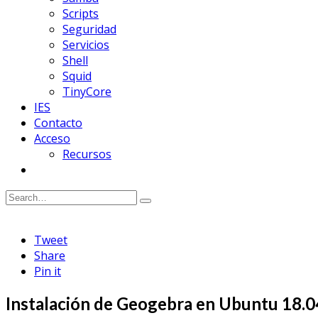
Scripts
Seguridad
Servicios
Shell
Squid
TinyCore
IES
Contacto
Acceso
Recursos
Tweet
Share
Pin it
Instalación de Geogebra en Ubuntu 18.0