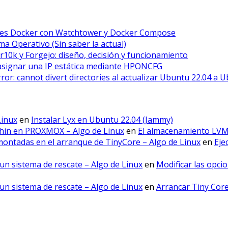
ores Docker con Watchtower y Docker Compose
a Operativo (Sin saber la actual)
r10k y Forgejo: diseño, decisión y funcionamiento
asignar una IP estática mediante HPONCFG
error: cannot divert directories al actualizar Ubuntu 22.04 a 
Linux
en
Instalar Lyx en Ubuntu 22.04 (Jammy)
hin en PROXMOX – Algo de Linux
en
El almacenamiento LV
montadas en el arranque de TinyCore – Algo de Linux
en
Eje
un sistema de rescate – Algo de Linux
en
Modificar las opci
un sistema de rescate – Algo de Linux
en
Arrancar Tiny Cor