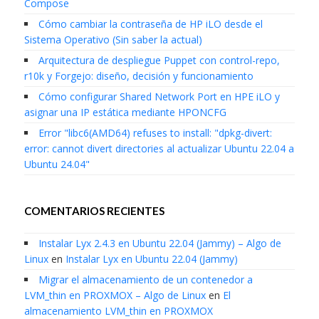
Compose
Cómo cambiar la contraseña de HP iLO desde el
Sistema Operativo (Sin saber la actual)
Arquitectura de despliegue Puppet con control-repo,
r10k y Forgejo: diseño, decisión y funcionamiento
Cómo configurar Shared Network Port en HPE iLO y
asignar una IP estática mediante HPONCFG
Error "libc6(AMD64) refuses to install: "dpkg-divert:
error: cannot divert directories al actualizar Ubuntu 22.04 a
Ubuntu 24.04"
COMENTARIOS RECIENTES
Instalar Lyx 2.4.3 en Ubuntu 22.04 (Jammy) – Algo de
Linux
en
Instalar Lyx en Ubuntu 22.04 (Jammy)
Migrar el almacenamiento de un contenedor a
LVM_thin en PROXMOX – Algo de Linux
en
El
almacenamiento LVM_thin en PROXMOX