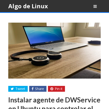
Skip
Algo de Linux
to
content
Tweet
Share
Pin it
Instalar agente de DWService
en Ubuntu para controlar el