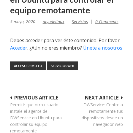
equipo remotamente
5 mayo, 2020
algodelinux
Servicios
0 Comments
Debes acceder para ver éste contenido. Por favor
Acceder
. ¿Aún no eres miembro?
Únete a nosotros
ACCESO REMOTO
SERVICIOSWEB
Navegación
PREVIOUS ARTICLE
NEXT ARTICLE
Permitir que otro usuario
DWService: Controla
de
instale el agente de
remotamente tus
entradas
DWService en Ubuntu para
dispositivos desde un
controlar su equipo
navegador web
remotamente