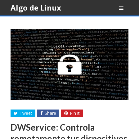
Skip
Algo de Linux
to
content
Tweet
Share
Pin it
DWService: Controla
remotamente tus dispositivos