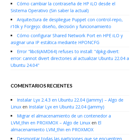
Cómo cambiar la contraseña de HP iLO desde el
Sistema Operativo (Sin saber la actual)
Arquitectura de despliegue Puppet con control-repo,
r10k y Forgejo: diseño, decisión y funcionamiento
Cómo configurar Shared Network Port en HPE iLO y
asignar una IP estática mediante HPONCFG
Error "libc6(AMD64) refuses to install: "dpkg-divert:
error: cannot divert directories al actualizar Ubuntu 22.04 a
Ubuntu 24.04"
COMENTARIOS RECIENTES
Instalar Lyx 2.4.3 en Ubuntu 22.04 (Jammy) – Algo de
Linux
en
Instalar Lyx en Ubuntu 22.04 (Jammy)
Migrar el almacenamiento de un contenedor a
LVM_thin en PROXMOX – Algo de Linux
en
El
almacenamiento LVM_thin en PROXMOX
Desmontar todas las particiones que se encuentren