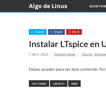
Skip
Algo de Linux
ESCRITOR
to
content
Tweet
Share
Pin it
Instalar LTspice en
1 abril, 2020
Esteban Navas
Ubuntu
,
Window
Debes acceder para ver éste contenido. Po
SOFTWARE
UBUNTU
WINE