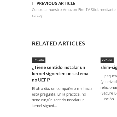
Navegación
PREVIOUS ARTICLE
Controlar nuestro Amazon Fire TV Stick mediante
de
scrcpy
entradas
RELATED ARTICLES
Ubuntu
Debian
¿Tiene sentido instalar un
shim-si
kernel signed en un sistema
El paquet
no UEFI?
(y deriva
relaciona
El otro día, un compañero me hacía
(Secure B
esta pregunta. En la práctica, no
Función…
tiene ningún sentido instalar un
kernel signed…