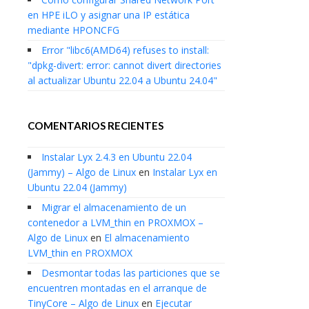
en HPE iLO y asignar una IP estática
mediante HPONCFG
Error "libc6(AMD64) refuses to install:
"dpkg-divert: error: cannot divert directories
al actualizar Ubuntu 22.04 a Ubuntu 24.04"
COMENTARIOS RECIENTES
Instalar Lyx 2.4.3 en Ubuntu 22.04
(Jammy) – Algo de Linux
en
Instalar Lyx en
Ubuntu 22.04 (Jammy)
Migrar el almacenamiento de un
contenedor a LVM_thin en PROXMOX –
Algo de Linux
en
El almacenamiento
LVM_thin en PROXMOX
Desmontar todas las particiones que se
encuentren montadas en el arranque de
TinyCore – Algo de Linux
en
Ejecutar