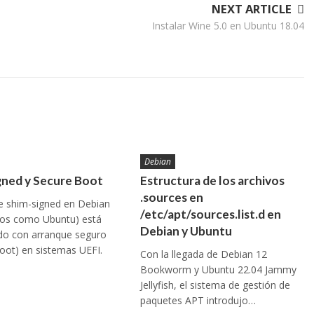
NEXT ARTICLE
Instalar Wine 5.0 en Ubuntu 18.04
Debian
gned y Secure Boot
Estructura de los archivos
.sources en
e shim-signed en Debian
/etc/apt/sources.list.d en
dos como Ubuntu) está
Debian y Ubuntu
do con arranque seguro
oot) en sistemas UEFI.
Con la llegada de Debian 12
Bookworm y Ubuntu 22.04 Jammy
Jellyfish, el sistema de gestión de
paquetes APT introdujo…