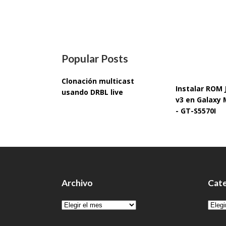
Popular Posts
Clonación multicast
Instalar ROM
usando DRBL live
v3 en Galaxy 
- GT-S5570I
Archivo
Cate
Archivo
Cate