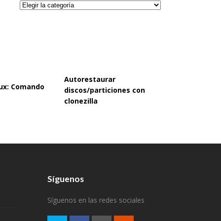
Categorías
Autorestaurar
inux: Comando
discos/particiones con
clonezilla
Síguenos
Síguenos en las redes sociales