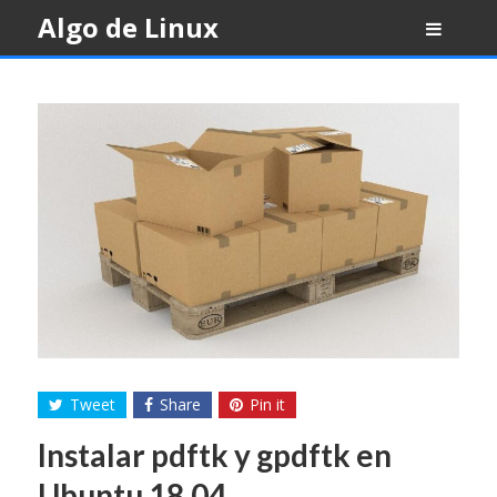
Skip
Algo de Linux
to
content
Tweet
Share
Pin it
Instalar pdftk y gpdftk en
Ubuntu 18.04