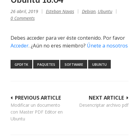
26 abril, 2019
Esteban Navas
Debian
,
Ubuntu
0 Comments
Debes acceder para ver éste contenido. Por favor
Acceder
. ¿Aún no eres miembro?
Únete a nosotros
GPDFTK
PAQUETES
SOFTWARE
UBUNTU
Navegación
PREVIOUS ARTICLE
NEXT ARTICLE
Modificar un documento
Desencriptar archivo pdf
de
con Master PDF Editor en
entradas
Ubuntu