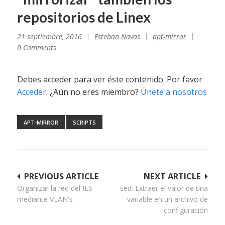
repositorios de Linex
21 septiembre, 2016
Esteban Navas
apt-mirror
0 Comments
Debes acceder para ver éste contenido. Por favor
Acceder
. ¿Aún no eres miembro?
Únete a nosotros
APT-MIRROR
SCRIPTS
Navegación
PREVIOUS ARTICLE
NEXT ARTICLE
Organizar la red del IES
sed: Extraer el valor de una
de
mediante VLAN's
variable en un archivo de
entradas
configuración