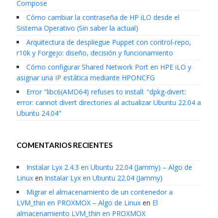
Compose
Cómo cambiar la contraseña de HP iLO desde el
Sistema Operativo (Sin saber la actual)
Arquitectura de despliegue Puppet con control-repo,
r10k y Forgejo: diseño, decisión y funcionamiento
Cómo configurar Shared Network Port en HPE iLO y
asignar una IP estática mediante HPONCFG
Error "libc6(AMD64) refuses to install: "dpkg-divert:
error: cannot divert directories al actualizar Ubuntu 22.04 a
Ubuntu 24.04"
COMENTARIOS RECIENTES
Instalar Lyx 2.4.3 en Ubuntu 22.04 (Jammy) – Algo de
Linux
en
Instalar Lyx en Ubuntu 22.04 (Jammy)
Migrar el almacenamiento de un contenedor a
LVM_thin en PROXMOX – Algo de Linux
en
El
almacenamiento LVM_thin en PROXMOX