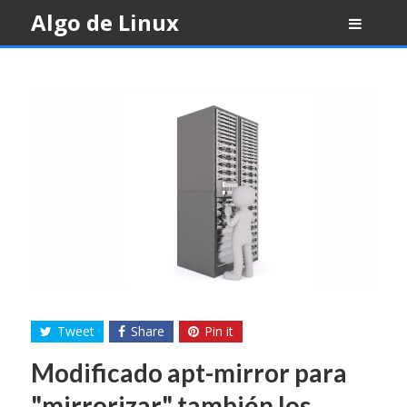
Skip
Algo de Linux
to
content
Tweet
Share
Pin it
Modificado apt-mirror para
"mirrorizar" también los