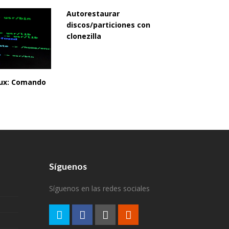
Autorestaurar
discos/particiones con
clonezilla
inux: Comando
Síguenos
Síguenos en las redes sociales