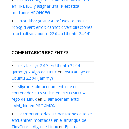
en HPE iLO y asignar una IP estática
mediante HPONCFG
Error "libc6(AMD64) refuses to install:
"dpkg-divert: error: cannot divert directories
al actualizar Ubuntu 22.04 a Ubuntu 24.04"
COMENTARIOS RECIENTES
Instalar Lyx 2.4.3 en Ubuntu 22.04
(Jammy) – Algo de Linux
en
Instalar Lyx en
Ubuntu 22.04 (Jammy)
Migrar el almacenamiento de un
contenedor a LVM_thin en PROXMOX –
Algo de Linux
en
El almacenamiento
LVM_thin en PROXMOX
Desmontar todas las particiones que se
encuentren montadas en el arranque de
TinyCore – Algo de Linux
en
Ejecutar