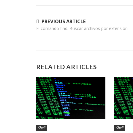
Navegación
PREVIOUS ARTICLE
El comando find: Buscar archivos por extensión
de
entradas
RELATED ARTICLES
Shell
Shell