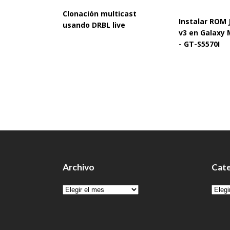
Clonación multicast
Instalar ROM
usando DRBL live
v3 en Galaxy 
- GT-S5570I
Archivo
Cate
Archivo
Cate