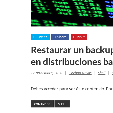
Tweet
Share
Pin it
Restaurar un backup
en distribuciones b
17 noviembre, 2020
Esteban Navas
Shell
Debes acceder para ver éste contenido. Po
COMANDOS
SHELL