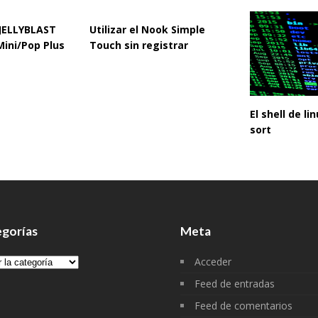
 JELLYBLAST
Utilizar el Nook Simple
Mini/Pop Plus
Touch sin registrar
El shell de l
sort
gorías
Meta
gorías
Acceder
Feed de entradas
Feed de comentarios