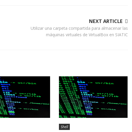
NEXT ARTICLE
Utilizar una carpeta compartida para almacenar las
máquinas virtuales de VirtualBox en SIATIC
Shell