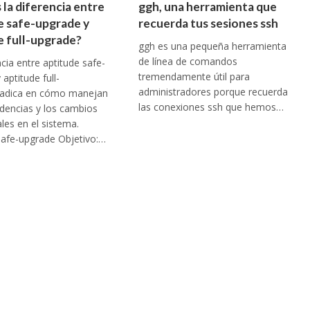
 la diferencia entre
ggh, una herramienta que
e safe-upgrade y
recuerda tus sesiones ssh
e full-upgrade?
ggh es una pequeña herramienta
de línea de comandos
ncia entre aptitude safe-
tremendamente útil para
aptitude full-
administradores porque recuerda
radica en cómo manejan
las conexiones ssh que hemos…
dencias y los cambios
ales en el sistema.
safe-upgrade Objetivo:…