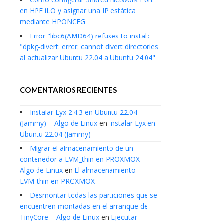
en HPE iLO y asignar una IP estática
mediante HPONCFG
Error "libc6(AMD64) refuses to install:
"dpkg-divert: error: cannot divert directories
al actualizar Ubuntu 22.04 a Ubuntu 24.04"
COMENTARIOS RECIENTES
Instalar Lyx 2.4.3 en Ubuntu 22.04
(Jammy) – Algo de Linux
en
Instalar Lyx en
Ubuntu 22.04 (Jammy)
Migrar el almacenamiento de un
contenedor a LVM_thin en PROXMOX –
Algo de Linux
en
El almacenamiento
LVM_thin en PROXMOX
Desmontar todas las particiones que se
encuentren montadas en el arranque de
TinyCore – Algo de Linux
en
Ejecutar