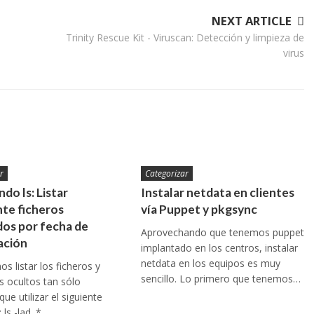
NEXT ARTICLE
Trinity Rescue Kit - Viruscan: Detección y limpieza de
virus
r
Categorizar
do ls: Listar
Instalar netdata en clientes
te ficheros
vía Puppet y pkgsync
os por fecha de
Aprovechando que tenemos puppet
ación
implantado en los centros, instalar
netdata en los equipos es muy
s listar los ficheros y
sencillo. Lo primero que tenemos…
os ocultos tan sólo
ue utilizar el siguiente
ls -lad .*