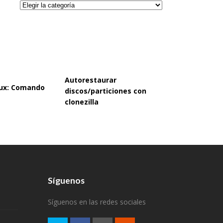
Categorías
Autorestaurar
inux: Comando
discos/particiones con
clonezilla
Síguenos
Síguenos en las redes sociales