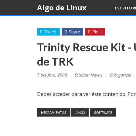
Skip
Algo de Linux
ESCRITOR
to
content
Tweet
Share
Pin it
Trinity Rescue Kit -
de TRK
7 octubre, 2008
Esteban Navas
Categorizar
Debes acceder para ver éste contenido. Po
HERRAMIENTAS
LINUX
SOFTWARE