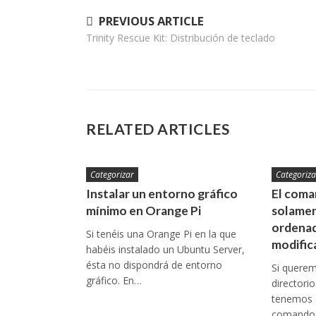
Navegación
PREVIOUS ARTICLE
Trinity Rescue Kit: Distribución de teclado
de
entradas
RELATED ARTICLES
Categorizar
Categoriza
Instalar un entorno gráfico
El coman
mínimo en Orange Pi
solamen
ordenad
Si tenéis una Orange Pi en la que
modific
habéis instalado un Ubuntu Server,
ésta no dispondrá de entorno
Si queremo
gráfico. En…
directori
tenemos q
comando: 