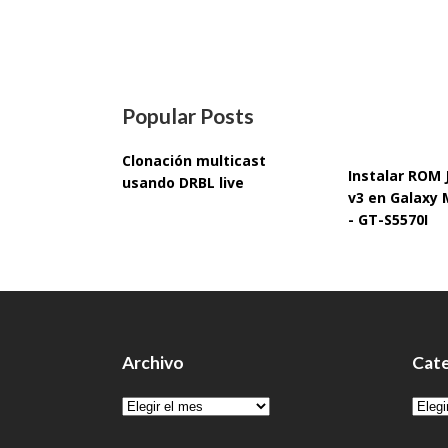
Popular Posts
Clonación multicast
Instalar ROM
usando DRBL live
v3 en Galaxy 
- GT-S5570I
Archivo
Cate
Archivo
Cate