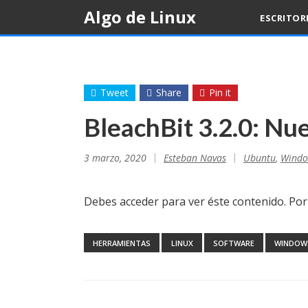
Skip
Algo de Linux
ESCRITOR
to
content
Tweet
Share
Pin it
BleachBit 3.2.0: Nu
3 marzo, 2020
Esteban Navas
Ubuntu
,
Windo
Debes acceder para ver éste contenido. Po
HERRAMIENTAS
LINUX
SOFTWARE
WINDOW