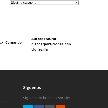
Categorías
Autorestaurar
inux: Comando
discos/particiones con
clonezilla
Síguenos
Síguenos en las redes sociales