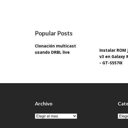
Popular Posts
Clonación multicast
Instalar ROM
usando DRBL live
v3 en Galaxy 
- GT-S5570I
Archivo
Cate
Archivo
Cate