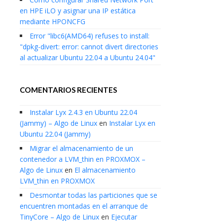
en HPE iLO y asignar una IP estática
mediante HPONCFG
Error "libc6(AMD64) refuses to install:
"dpkg-divert: error: cannot divert directories
al actualizar Ubuntu 22.04 a Ubuntu 24.04"
COMENTARIOS RECIENTES
Instalar Lyx 2.4.3 en Ubuntu 22.04
(Jammy) – Algo de Linux
en
Instalar Lyx en
Ubuntu 22.04 (Jammy)
Migrar el almacenamiento de un
contenedor a LVM_thin en PROXMOX –
Algo de Linux
en
El almacenamiento
LVM_thin en PROXMOX
Desmontar todas las particiones que se
encuentren montadas en el arranque de
TinyCore – Algo de Linux
en
Ejecutar