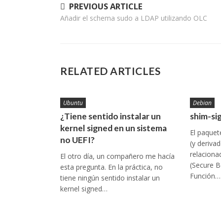
Navegación
PREVIOUS ARTICLE
Añadir el schema sudo a LDAP utilizando OLC
de
entradas
RELATED ARTICLES
Ubuntu
Debian
¿Tiene sentido instalar un
shim-si
kernel signed en un sistema
El paquet
no UEFI?
(y deriva
relaciona
El otro día, un compañero me hacía
(Secure B
esta pregunta. En la práctica, no
Función…
tiene ningún sentido instalar un
kernel signed…