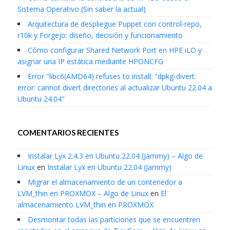
Sistema Operativo (Sin saber la actual)
Arquitectura de despliegue Puppet con control-repo,
r10k y Forgejo: diseño, decisión y funcionamiento
Cómo configurar Shared Network Port en HPE iLO y
asignar una IP estática mediante HPONCFG
Error "libc6(AMD64) refuses to install: "dpkg-divert:
error: cannot divert directories al actualizar Ubuntu 22.04 a
Ubuntu 24.04"
COMENTARIOS RECIENTES
Instalar Lyx 2.4.3 en Ubuntu 22.04 (Jammy) – Algo de
Linux
en
Instalar Lyx en Ubuntu 22.04 (Jammy)
Migrar el almacenamiento de un contenedor a
LVM_thin en PROXMOX – Algo de Linux
en
El
almacenamiento LVM_thin en PROXMOX
Desmontar todas las particiones que se encuentren