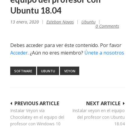
Ubuntu 18.04
13 enero, 2020
Esteban Navas
Ubuntu
0 Comments
Debes acceder para ver éste contenido. Por favor
Acceder
. ¿Aún no eres miembro?
Únete a nosotros
SOFTWARE
UBUNTU
VEYON
Navegación
PREVIOUS ARTICLE
NEXT ARTICLE
Instalar Veyon vía
Instalar veyon en el equipo
de
Chocolatey en el equipo del
del profesor con Ubuntu
entradas
profesor con Windows 10
18.04