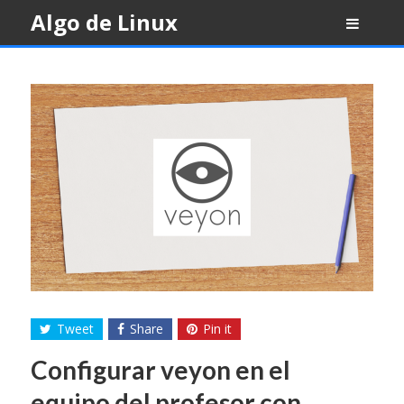
Skip
Algo de Linux
to
content
Tweet
Share
Pin it
Configurar veyon en el
equipo del profesor con