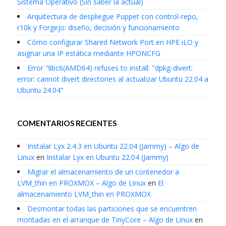
Sistema Operativo (Sin saber la actual)
Arquitectura de despliegue Puppet con control-repo,
r10k y Forgejo: diseño, decisión y funcionamiento
Cómo configurar Shared Network Port en HPE iLO y
asignar una IP estática mediante HPONCFG
Error "libc6(AMD64) refuses to install: "dpkg-divert:
error: cannot divert directories al actualizar Ubuntu 22.04 a
Ubuntu 24.04"
COMENTARIOS RECIENTES
Instalar Lyx 2.4.3 en Ubuntu 22.04 (Jammy) – Algo de
Linux
en
Instalar Lyx en Ubuntu 22.04 (Jammy)
Migrar el almacenamiento de un contenedor a
LVM_thin en PROXMOX – Algo de Linux
en
El
almacenamiento LVM_thin en PROXMOX
Desmontar todas las particiones que se encuentren
montadas en el arranque de TinyCore – Algo de Linux
en