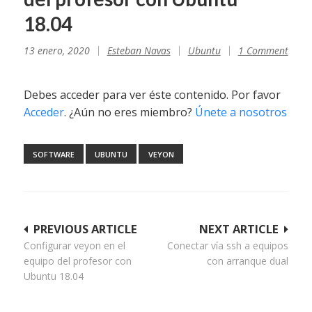
18.04
13 enero, 2020
Esteban Navas
Ubuntu
1 Comment
Debes acceder para ver éste contenido. Por favor
Acceder
. ¿Aún no eres miembro?
Únete a nosotros
SOFTWARE
UBUNTU
VEYON
Navegación
PREVIOUS ARTICLE
NEXT ARTICLE
Configurar veyon en el
Conectar vía ssh a equipos
de
equipo del profesor con
con arranque dual
entradas
Ubuntu 18.04