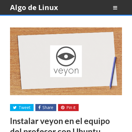
Skip
Algo de Linux
to
content
Tweet
Share
Pin it
Instalar veyon en el equipo
del profesor con Ubuntu