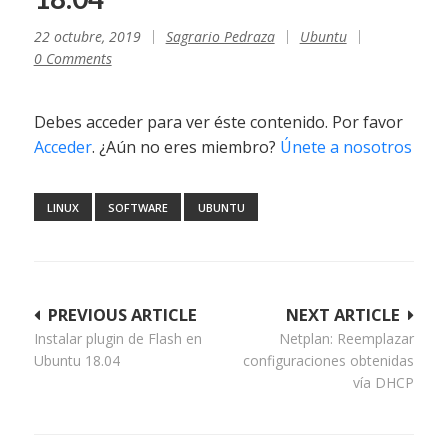
22 octubre, 2019
Sagrario Pedraza
Ubuntu
0 Comments
Debes acceder para ver éste contenido. Por favor
Acceder
. ¿Aún no eres miembro?
Únete a nosotros
LINUX
SOFTWARE
UBUNTU
Navegación
PREVIOUS ARTICLE
NEXT ARTICLE
Instalar plugin de Flash en
Netplan: Reemplazar
de
Ubuntu 18.04
configuraciones obtenidas
entradas
vía DHCP