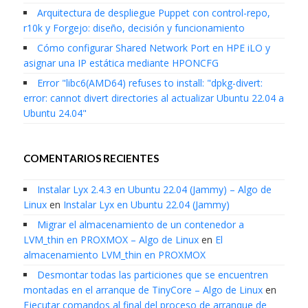
Arquitectura de despliegue Puppet con control-repo,
r10k y Forgejo: diseño, decisión y funcionamiento
Cómo configurar Shared Network Port en HPE iLO y
asignar una IP estática mediante HPONCFG
Error "libc6(AMD64) refuses to install: "dpkg-divert:
error: cannot divert directories al actualizar Ubuntu 22.04 a
Ubuntu 24.04"
COMENTARIOS RECIENTES
Instalar Lyx 2.4.3 en Ubuntu 22.04 (Jammy) – Algo de
Linux
en
Instalar Lyx en Ubuntu 22.04 (Jammy)
Migrar el almacenamiento de un contenedor a
LVM_thin en PROXMOX – Algo de Linux
en
El
almacenamiento LVM_thin en PROXMOX
Desmontar todas las particiones que se encuentren
montadas en el arranque de TinyCore – Algo de Linux
en
Ejecutar comandos al final del proceso de arranque de